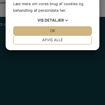
lefonisk (telefonsvarer) eller via mail.
Læs mere om vores brug af cookies og
behandling af persondata
her
.
VIS
DETALJER
OS HER
JA
NEJ
OK
JA
NEJ
NØDVENDIGE
PRÆFERENCER
AFVIS ALLE
JA
NEJ
JA
NEJ
MARKETING
STATISTIK