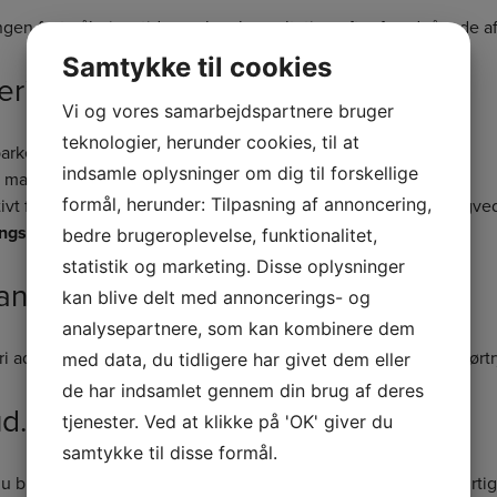
ingen faste åbningstider og kun konsultation efter forudgående af
Samtykke til cookies
ering.
Vi og vores samarbejdspartnere bruger
teknologier, herunder cookies, til at
parkeringspladser på bagsiden langs bygningen
indsamle oplysninger om dig til forskellige
r markeret med Apofysio/EL-KLINIKKEN skilte).
formål, herunder: Tilpasning af annoncering,
tivt findes der parkeringspladser rundt langs boligblokken bagv
ngsbillet findes i venteområdet og skal placeres i bilen.
bedre brugeroplevelse, funktionalitet,
statistik og marketing. Disse oplysninger
ngsforhold.
kan blive delt med annoncerings- og
analysepartnere, som kan kombinere dem
ri adgang fra gadeplan og døre med automatisk åbning ved dørtr
med data, du tidligere har givet dem eller
de har indsamlet gennem din brug af deres
d.
tjenester. Ved at klikke på 'OK' giver du
samtykke til disse formål.
u blive forhindret i at møde op til den aftalte tid, bedes du hurt