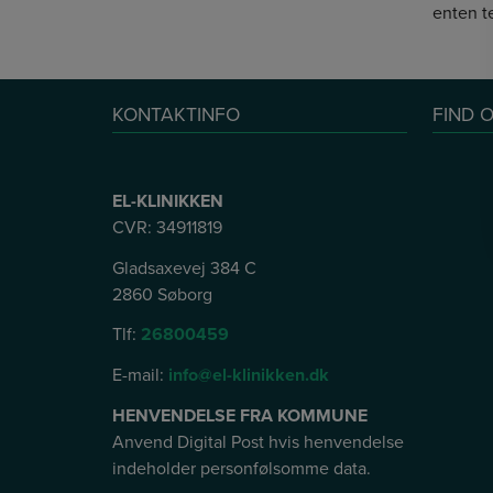
enten te
KONTAKTINFO
FIND 
EL-KLINIKKEN
CVR: 34911819
­Gladsaxevej 384 C
2860 Søborg
Tlf:
26800459
E-mail:
info@el-klinikken.dk
HENVENDELSE FRA KOMMUNE
Anvend Digital Post hvis henvendelse
indeholder personfølsomme data.