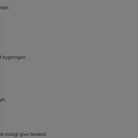
tale.
ed bygningen.
yk.
igst muligt give besked