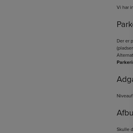
Vi har 
Park
Der er 
(pladse
Alterna
Parkeri
Adga
Niveauf
Afbu
Skulle d