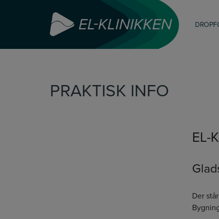
DROPFO
Hop
til
indholdet
PRAKTISK INFO
EL-
Glad
Der stå
Bygning