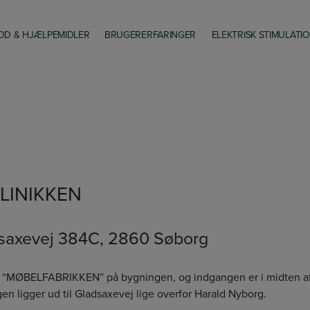
D & HJÆLPEMIDLER
BRUGERERFARINGER
ELEKTRISK STIMULATI
KLINIKKEN
saxevej 384C, 2860 Søborg
r “MØBELFABRIKKEN” på bygningen, og indgangen er i midten a
en ligger ud til Gladsaxevej lige overfor Harald Nyborg.